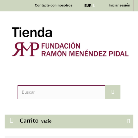
Contacte con nosotros
Iniciar sesión
EUR
Carrito
vacío