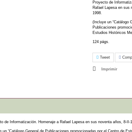
Proyecto de Informati
Rafael Lapesa en sus n
1998.
(Incluye un “Catálogo 
Publicaciones promoci
Estudios Históricos Me
124 págs.
Tweet
Compa
Imprimir
to de Informatización. Homenaje a Rafael Lapesa en sus noventa años, 8-II-
ye un “Catálogo General de Publicaciones promocionadas por el Centro de Est