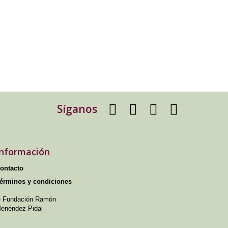
Síganos
Información
ontacto
érminos y condiciones
 Fundación Ramón
enéndez Pidal