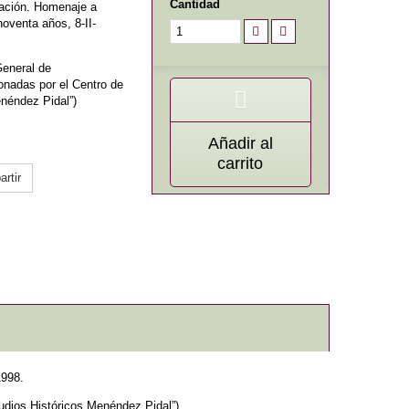
Cantidad
zación. Homenaje a
oventa años, 8-II-
General de
onadas por el Centro de
néndez Pidal”)
Añadir al
carrito
rtir
1998.
udios Históricos Menéndez Pidal”)