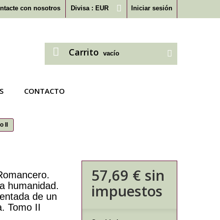
ntacte con nosotros
Divisa :
EUR
Iniciar sesión
Carrito
vacío
S
CONTACTO
 II
57,69 €
sin
 Romancero.
la humanidad.
impuestos
mentada de un
a. Tomo II