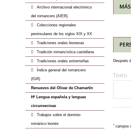
MÁS
Archivo internacional electrónico
del romancero (AIER).
Colecciones regionales
peninsulares de los siglos XIX y XX
Tradiciones orales leonesas
PER
Tradición romancística castellana
Después de
Tradiciones orales extremeñas
Índice general del romancero
Texto
(IGR)
Renuevos del Olivar de Chamartín
Hª Lengua española y lenguas
circunvecinas
Trabajos sobre el dominio
románico leonés
*
campos ob