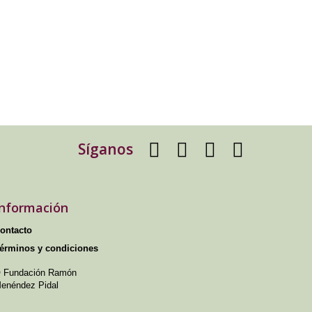
Síganos
Información
ontacto
érminos y condiciones
 Fundación Ramón
enéndez Pidal