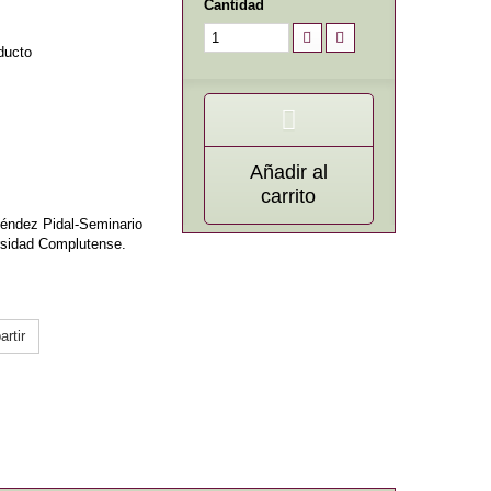
Cantidad
ducto
Añadir al
carrito
ndez Pidal-Seminario
rsidad Complutense.
rtir