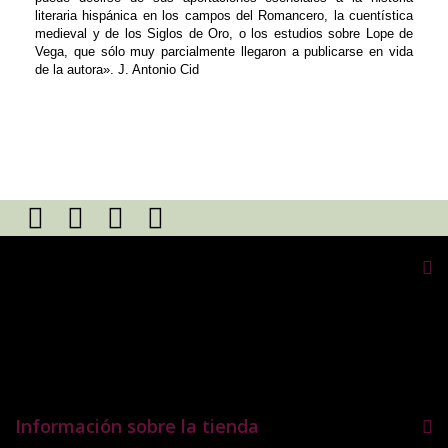
literaria hispánica en los campos del Romancero, la cuentística
medieval y de los Siglos de Oro, o los estudios sobre Lope de
Vega, que sólo muy parcialmente llegaron a publicarse en vida
de la
autora».
J. Antonio Cid
Mi cuenta
Mis pedidos
Mis notas de credito
Mis direcciones
Mis datos personales
Información sobre la tienda