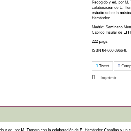
Recogido y ed. por M. 
colaboración de E. He
estudio sobre la músic
Hernández.
Madrid: Seminario Me
Cabildo Insular de El H
222 págs.
ISBN 84-600-3966-8.
Tweet
Compa
Imprimir
do y ed. por M. Trapero con la colaboración de E. Hernández Casañas y un e