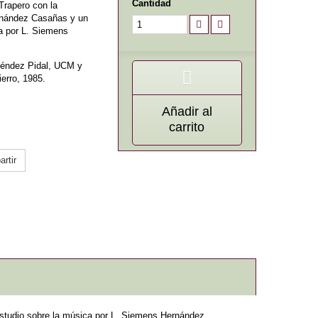
Cantidad
Trapero con la
rnández Casañas y un
a por L. Siemens
néndez Pidal, UCM y
ierro, 1985.
Añadir al
carrito
rtir
studio sobre la música por L. Siemens Hernández.