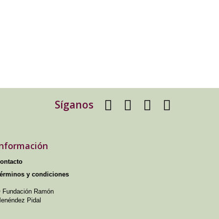
Síganos
Información
ontacto
érminos y condiciones
 Fundación Ramón
enéndez Pidal