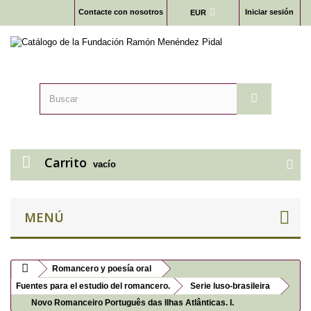
Contacte con nosotros
Iniciar sesión
EUR
Carrito
vacío
MENÚ
Romancero y poesía oral
Fuentes para el estudio del romancero.
Serie luso-brasileira
Novo Romanceiro Português das Ilhas Atlânticas. I.