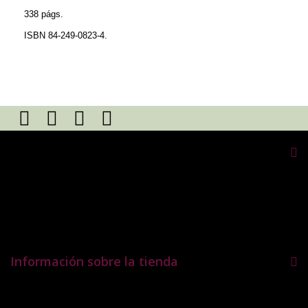
338 págs.
ISBN 84-249-0823-4.
Mi cuenta
Mis pedidos
Mis notas de credito
Mis direcciones
Mis datos personales
Información sobre la tienda
Catálogo Fundación Ramón Menéndez Pidal, Calle Menéndez