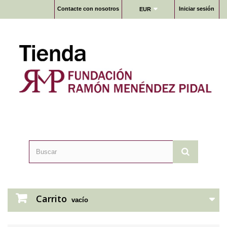
Contacte con nosotros
Iniciar sesión
EUR
Carrito
vacío