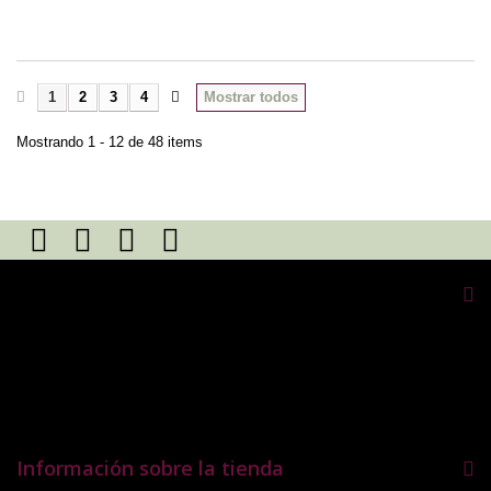
1
2
3
4
Mostrar todos
Mostrando 1 - 12 de 48 items
Mi cuenta
Mis pedidos
Mis notas de credito
Mis direcciones
Mis datos personales
Información sobre la tienda