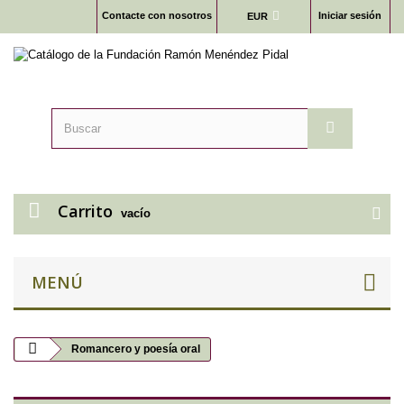
Contacte con nosotros
Iniciar sesión
EUR
Carrito
vacío
MENÚ
Romancero y poesía oral